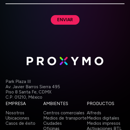
ENVIAR
Park Plaza III
Av. Javier Barros Sierra 495
Piso 8 Santa Fe, CDMX
C.P. 01210,
México
EMPRESA
AMBIENTES
PRODUCTOS
Nosotros
Centros comerciales
Alfreds
Ubicaciones
Medios de transporte
Medios digitales
Casos de éxito
Ciudades
Medios impresos
Oficinas
Activaciones BTL